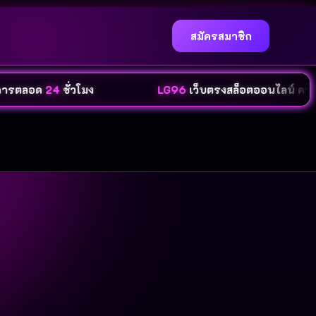
สมัครสมาชิก
รตลอด
24
ชั่วโมง
LG96
เว็บตรงสล็อตออนไลน์ คาสิโ