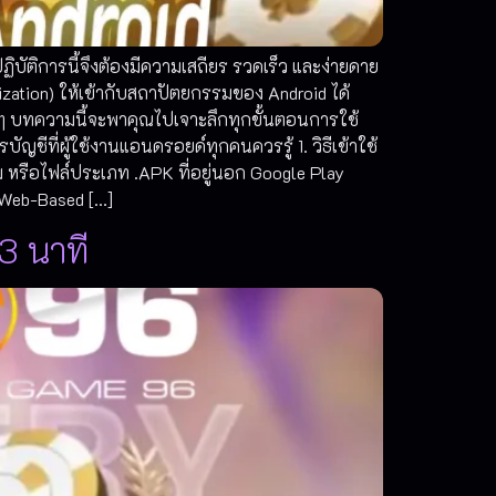
ัติการนี้จึงต้องมีความเสถียร รวดเร็ว และง่ายดาย
ation) ให้เข้ากับสถาปัตยกรรมของ Android ได้
่นๆ บทความนี้จะพาคุณไปเจาะลึกทุกขั้นตอนการใช้
ญชีที่ผู้ใช้งานแอนดรอยด์ทุกคนควรรู้ 1. วิธีเข้าใช้
ม หรือไฟล์ประเภท .APK ที่อยู่นอก Google Play
 Web-Based […]
 3 นาที