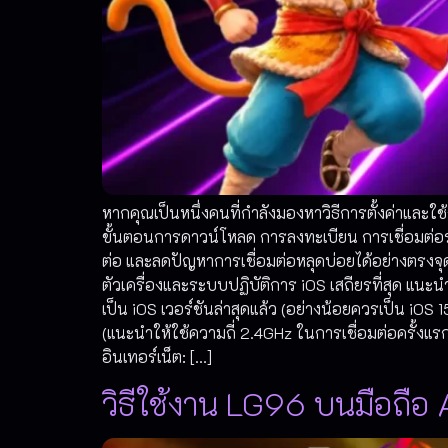
หากคุณเป็นหนึ่งคนที่กำลังมองหาวิธีการตั้งค่าและใช้
ขั้นตอนการดาวน์โหลด การลงทะเบียน การเชื่อมต่อระ
ต่อ และลดปัญหาการเชื่อมต่อหลุดบ่อยได้อย่างตรงจุด 
ตัวเครื่องและระบบปฏิบัติการ iOS เสถียรที่สุด แนะ
เป็น iOS เวอร์ชันล่าสุดแล้ว (อย่างน้อยควรเป็น iOS
(แนะนำให้ใช้ความถี่ 2.4GHz ในการเชื่อมต่อครั้งแ
อินเทอร์เน็ต: […]
วิธีใช้งาน LG96 บนมือถือ 