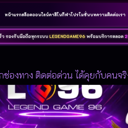
หน้าแรก
สล็อตออนไลน์
คาสิโน
กีฬา
โปรโมชั่น
บทความ
ติดต่อเรา
กระบบ
LEGENDGAME96
พร้อมบริการตลอด
24
ชั่วโมง
ทุกช่องทาง ติดต่อด่วน ได้คุยกับคนจริ