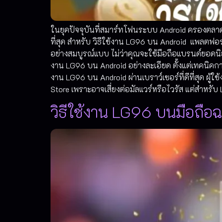
ในยุคปัจจุบันที่สมาร์ทโฟนระบบ Android ครองตลาดผ
ที่สุด สำหรับ วิธีใช้งาน LG96 บน Android แพลตฟอ
อย่างสมบูรณ์แบบ ไม่ว่าคุณจะใช้มือถือแบรนด์ยอดนิ
งาน LG96 บน Android อย่างละเอียด ตั้งแต่เทคนิคการ
งาน LG96 บน Android ผ่านเบราว์เซอร์ที่ดีที่สุด ผ
Store เพราะอาจเสี่ยงต่อมัลแวร์หรือไวรัส แต่สำหร
วิธีใช้งาน LG96 บนมือถือฉบ