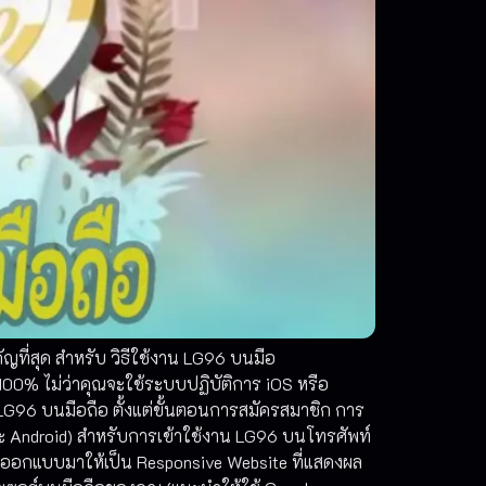
ญที่สุด สำหรับ วิธีใช้งาน LG96 บนมือ
0% ไม่ว่าคุณจะใช้ระบบปฏิบัติการ iOS หรือ
 LG96 บนมือถือ ตั้งแต่ขั้นตอนการสมัครสมาชิก การ
และ Android) สำหรับการเข้าใช้งาน LG96 บนโทรศัพท์
การออกแบบมาให้เป็น Responsive Website ที่แสดงผล