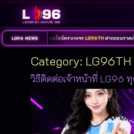
ะกีฬาออนไลน์ครบวงจร
LG96TH
ฝากถอนรวดเร็ว รองรับมือถือทุ
LG96 NEWS
Category:
LG96TH
วิธีติดต่อเจ้าหน้าที่ LG96 