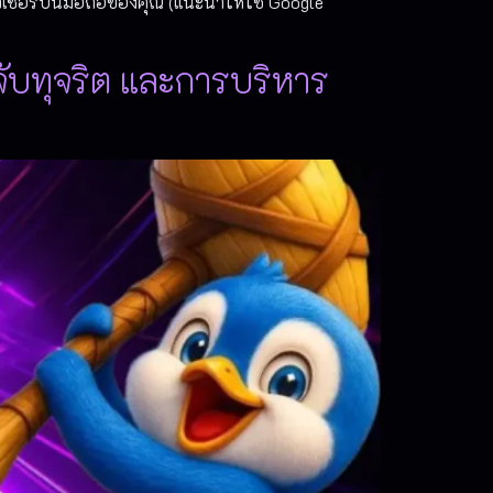
วเซอร์บนมือถือของคุณ (แนะนำให้ใช้ Google
ับทุจริต และการบริหาร