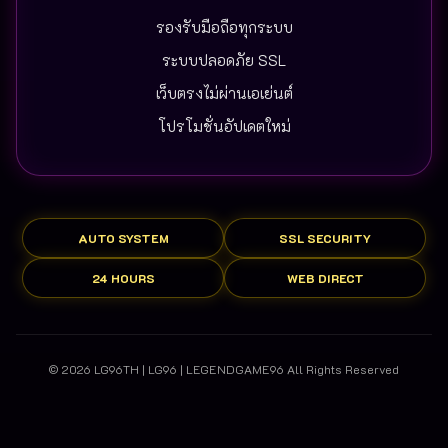
รองรับมือถือทุกระบบ
ระบบปลอดภัย SSL
เว็บตรงไม่ผ่านเอเย่นต์
โปรโมชั่นอัปเดตใหม่
AUTO SYSTEM
SSL SECURITY
24 HOURS
WEB DIRECT
© 2026 LG96TH | LG96 | LEGENDGAME96 All Rights Reserved