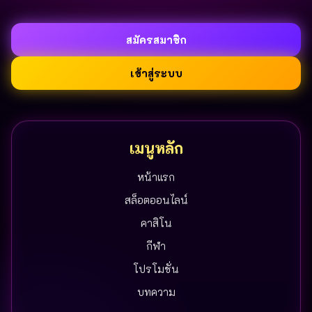
สมัครสมาชิก
เข้าสู่ระบบ
เมนูหลัก
หน้าแรก
สล็อตออนไลน์
คาสิโน
กีฬา
โปรโมชั่น
บทความ