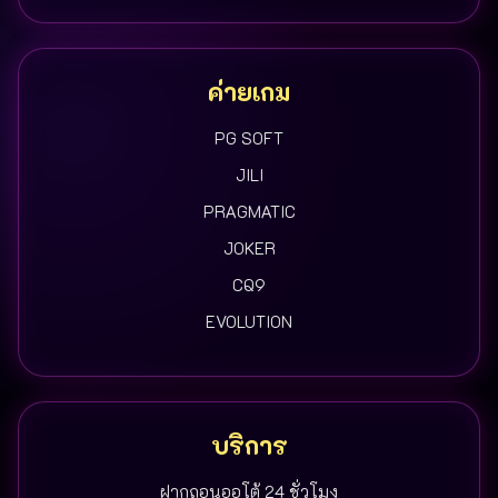
ค่ายเกม
PG SOFT
JILI
PRAGMATIC
JOKER
CQ9
EVOLUTION
บริการ
ฝากถอนออโต้ 24 ชั่วโมง