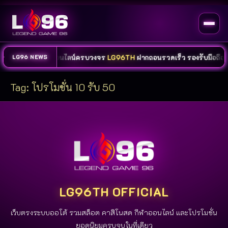
คาสิโน และกีฬาออนไลน์ครบวงจร
LG96TH
ฝากถอนรวดเร็ว รองรับมือถือทุก
LG96 NEWS
Tag:
โปรโมชั่น 10 รับ 50
LG96TH OFFICIAL
เว็บตรงระบบออโต้ รวมสล็อต คาสิโนสด กีฬาออนไลน์ และโปรโมชั่น
ยอดนิยมครบจบในที่เดียว