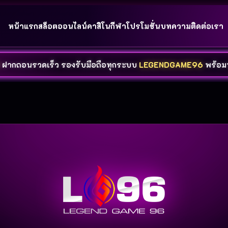
หน้าแรก
สล็อตออนไลน์
คาสิโน
กีฬา
โปรโมชั่น
บทความ
ติดต่อเรา
ถอนรวดเร็ว รองรับมือถือทุกระบบ
LEGENDGAME96
พร้อมบริ