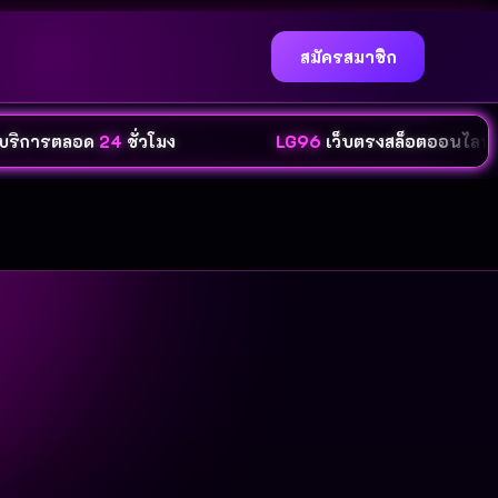
สมัครสมาชิก
การตลอด
24
ชั่วโมง
LG96
เว็บตรงสล็อตออนไลน์ คา