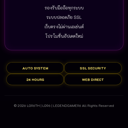
รองรับมือถือทุกระบบ
ระบบปลอดภัย SSL
เว็บตรงไม่ผ่านเอเย่นต์
โปรโมชั่นอัปเดตใหม่
AUTO SYSTEM
SSL SECURITY
24 HOURS
WEB DIRECT
© 2026 LG96TH | LG96 | LEGENDGAME96 All Rights Reserved