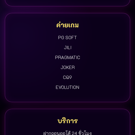
ค่ายเกม
PG SOFT
JILI
PRAGMATIC
JOKER
CQ9
EVOLUTION
บริการ
ฝากถอนออโต้ 24 ชั่วโมง