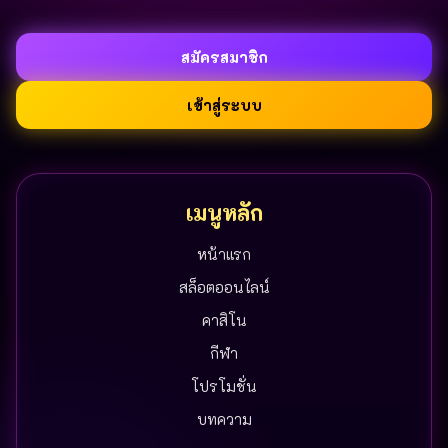
สมัครสมาชิก
เข้าสู่ระบบ
เมนูหลัก
หน้าแรก
สล็อตออนไลน์
คาสิโน
กีฬา
โปรโมชั่น
บทความ