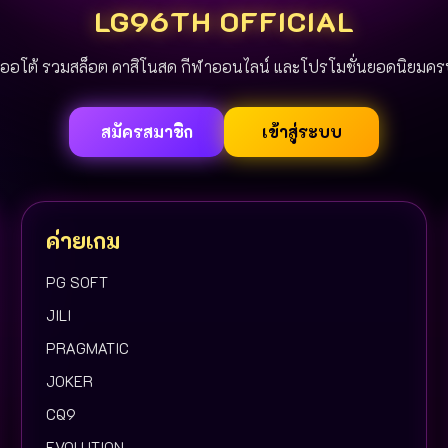
LG96TH OFFICIAL
ออโต้ รวมสล็อต คาสิโนสด กีฬาออนไลน์ และโปรโมชั่นยอดนิยมครบ
สมัครสมาชิก
เข้าสู่ระบบ
ค่ายเกม
PG SOFT
JILI
PRAGMATIC
JOKER
CQ9
EVOLUTION