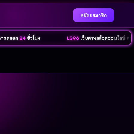
สมัครสมาชิก
รตลอด
24
ชั่วโมง
LG96
เว็บตรงสล็อตออนไลน์ คาสิ