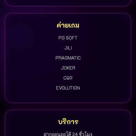
ค่ายเกม
PG SOFT
JILI
PRAGMATIC
JOKER
CQ9
EVOLUTION
บริการ
ฝากถอนออโต้ 24 ชั่วโมง