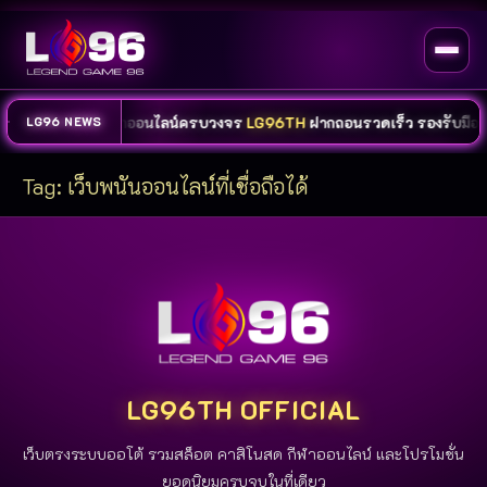
์ คาสิโน และกีฬาออนไลน์ครบวงจร
LG96TH
ฝากถอนรวดเร็ว รองรับมือถือ
LG96 NEWS
Tag:
เว็บพนันออนไลน์ที่เชื่อถือได้
LG96TH OFFICIAL
เว็บตรงระบบออโต้ รวมสล็อต คาสิโนสด กีฬาออนไลน์ และโปรโมชั่น
ยอดนิยมครบจบในที่เดียว