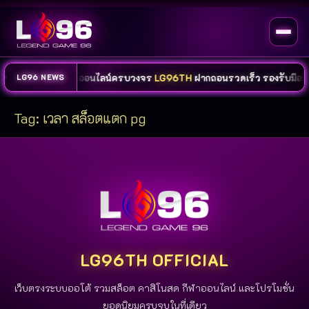
์ คาสิโน และกีฬาออนไลน์ครบวงจร
LG96TH
ฝากถอนรวดเร็ว รองรับมือถือท
LG96 NEWS
Tag:
เวลา สล็อตแตก pg
LG96TH OFFICIAL
เว็บตรงระบบออโต้ รวมสล็อต คาสิโนสด กีฬาออนไลน์ และโปรโมชั่น
ยอดนิยมครบจบในที่เดียว