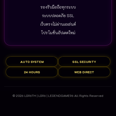
รองรับมือถือทุกระบบ
ระบบปลอดภัย SSL
เว็บตรงไม่ผ่านเอเย่นต์
โปรโมชั่นอัปเดตใหม่
AUTO SYSTEM
SSL SECURITY
24 HOURS
WEB DIRECT
© 2026 LG96TH | LG96 | LEGENDGAME96 All Rights Reserved