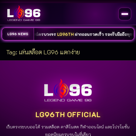
ิโน และกีฬาออนไลน์ครบวงจร
LG96TH
ฝากถอนรวดเร็ว รองรับมือถือทุกระบ
LG96 NEWS
Tag:
เล่นสล็อต LG96 แตกง่าย
LG96TH OFFICIAL
เว็บตรงระบบออโต้ รวมสล็อต คาสิโนสด กีฬาออนไลน์ และโปรโมชั่น
ยอดนิยมครบจบในที่เดียว