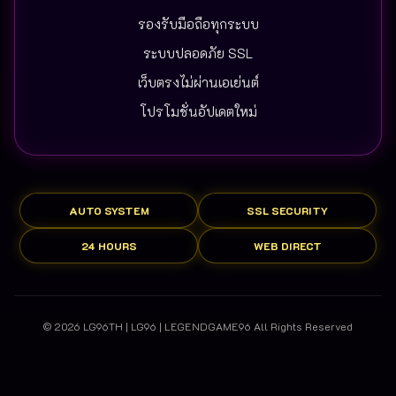
รองรับมือถือทุกระบบ
ระบบปลอดภัย SSL
เว็บตรงไม่ผ่านเอเย่นต์
โปรโมชั่นอัปเดตใหม่
AUTO SYSTEM
SSL SECURITY
24 HOURS
WEB DIRECT
© 2026 LG96TH | LG96 | LEGENDGAME96 All Rights Reserved