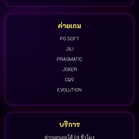
ค่ายเกม
PG SOFT
JILI
PRAGMATIC
JOKER
CQ9
EVOLUTION
บริการ
ฝากถอนออโต้ 24 ชั่วโมง