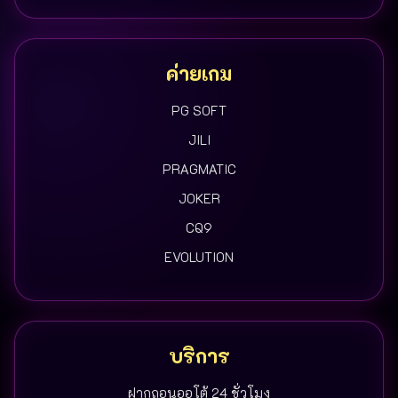
ค่ายเกม
PG SOFT
JILI
PRAGMATIC
JOKER
CQ9
EVOLUTION
บริการ
ฝากถอนออโต้ 24 ชั่วโมง