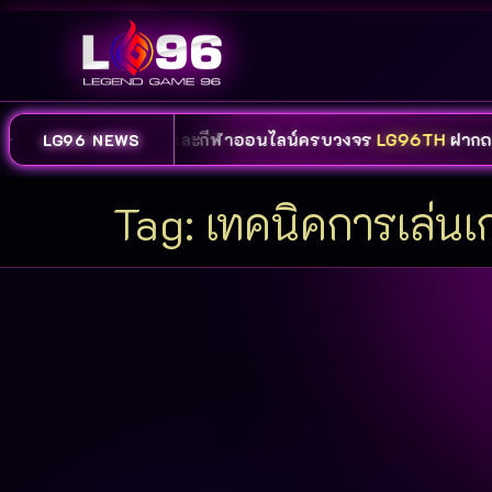
็อตออนไลน์ คาสิโน และกีฬาออนไลน์ครบวงจร
LG96TH
ฝากถอนรว
LG96 NEWS
Tag:
เทคนิคการเล่นเ