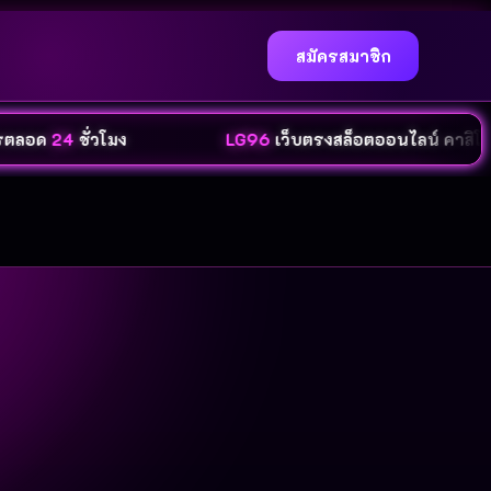
สมัครสมาชิก
ลอด
24
ชั่วโมง
LG96
เว็บตรงสล็อตออนไลน์ คาสิโน 