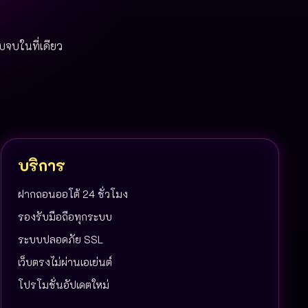
จบในที่เดียว
บริการ
ฝากถอนออโต้ 24 ชั่วโมง
รองรับมือถือทุกระบบ
ระบบปลอดภัย SSL
เว็บตรงไม่ผ่านเอเย่นต์
โปรโมชั่นอัปเดตใหม่