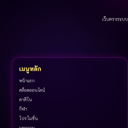
เว็บตรงระบบ
เมนูหลัก
หน้าแรก
สล็อตออนไลน์
คาสิโน
กีฬา
โปรโมชั่น
บทความ