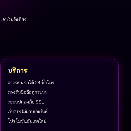
จบในที่เดียว
บริการ
ฝากถอนออโต้ 24 ชั่วโมง
รองรับมือถือทุกระบบ
ระบบปลอดภัย SSL
เว็บตรงไม่ผ่านเอเย่นต์
โปรโมชั่นอัปเดตใหม่