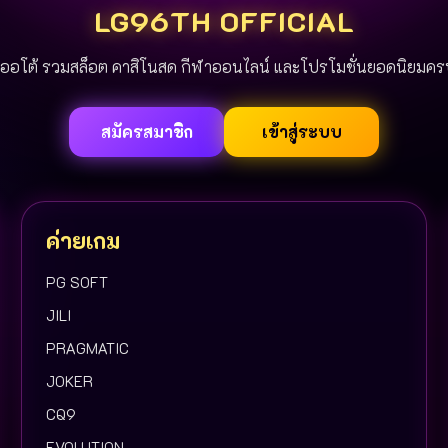
LG96TH OFFICIAL
ออโต้ รวมสล็อต คาสิโนสด กีฬาออนไลน์ และโปรโมชั่นยอดนิยมครบ
สมัครสมาชิก
เข้าสู่ระบบ
ค่ายเกม
PG SOFT
JILI
PRAGMATIC
JOKER
CQ9
EVOLUTION