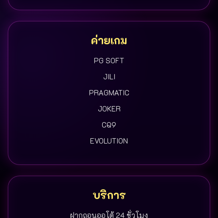
ค่ายเกม
PG SOFT
JILI
PRAGMATIC
JOKER
CQ9
EVOLUTION
บริการ
ฝากถอนออโต้ 24 ชั่วโมง