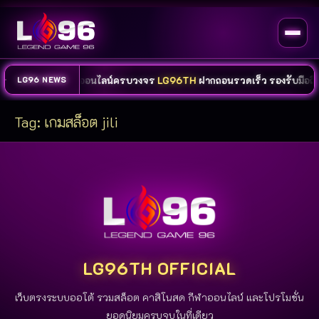
 คาสิโน และกีฬาออนไลน์ครบวงจร
LG96TH
ฝากถอนรวดเร็ว รองรับมือถือท
LG96 NEWS
Tag:
เกมสล็อต jili
LG96TH OFFICIAL
เว็บตรงระบบออโต้ รวมสล็อต คาสิโนสด กีฬาออนไลน์ และโปรโมชั่น
ยอดนิยมครบจบในที่เดียว