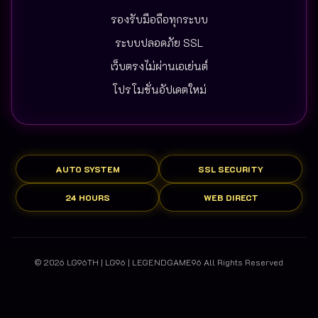
รองรับมือถือทุกระบบ
ระบบปลอดภัย SSL
เว็บตรงไม่ผ่านเอเย่นต์
โปรโมชั่นอัปเดตใหม่
AUTO SYSTEM
SSL SECURITY
24 HOURS
WEB DIRECT
© 2026 LG96TH | LG96 | LEGENDGAME96 All Rights Reserved