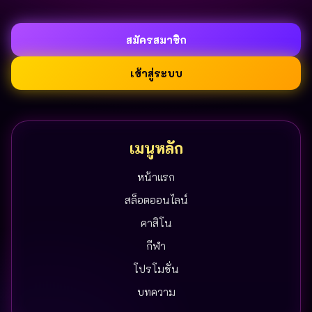
สมัครสมาชิก
เข้าสู่ระบบ
เมนูหลัก
หน้าแรก
สล็อตออนไลน์
คาสิโน
กีฬา
โปรโมชั่น
บทความ