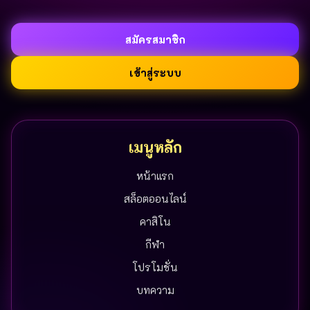
สมัครสมาชิก
เข้าสู่ระบบ
เมนูหลัก
หน้าแรก
สล็อตออนไลน์
คาสิโน
กีฬา
โปรโมชั่น
บทความ