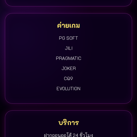
ค่ายเกม
PG SOFT
JILI
PRAGMATIC
JOKER
CQ9
EVOLUTION
บริการ
ฝากถอนออโต้ 24 ชั่วโมง