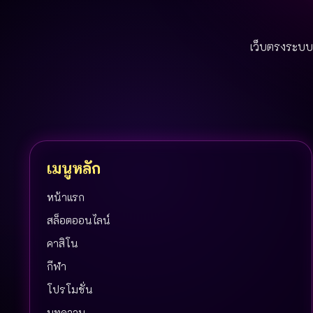
เว็บตรงระบบ
เมนูหลัก
หน้าแรก
สล็อตออนไลน์
คาสิโน
กีฬา
โปรโมชั่น
บทความ