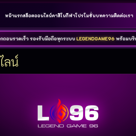
หน้าแรก
สล็อตออนไลน์
คาสิโน
กีฬา
โปรโมชั่น
บทความ
ติดต่อเรา
นรวดเร็ว รองรับมือถือทุกระบบ
LEGENDGAME96
พร้อมบริกา
ไลน์