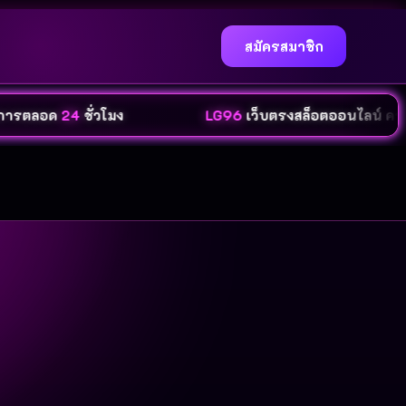
สมัครสมาชิก
รตลอด
24
ชั่วโมง
LG96
เว็บตรงสล็อตออนไลน์ คาสิโ