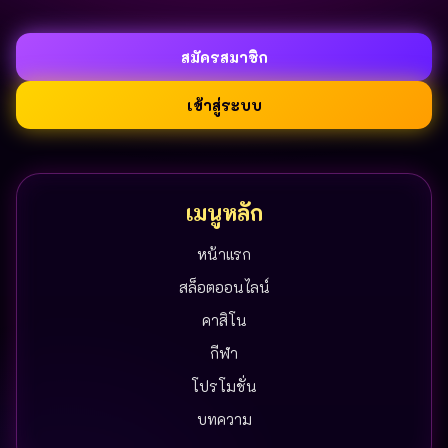
สมัครสมาชิก
เข้าสู่ระบบ
เมนูหลัก
หน้าแรก
สล็อตออนไลน์
คาสิโน
กีฬา
โปรโมชั่น
บทความ