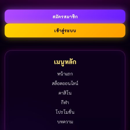
สมัครสมาชิก
เข้าสู่ระบบ
เมนูหลัก
หน้าแรก
สล็อตออนไลน์
คาสิโน
กีฬา
โปรโมชั่น
บทความ