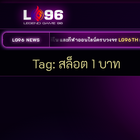
ตรงสล็อตออนไลน์ คาสิโน และกีฬาออนไลน์ครบวงจร
LG96TH
ฝาก
LG96 NEWS
Tag:
สล็อต 1 บาท