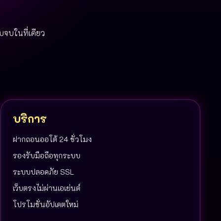
จบในที่เดียว
บริการ
ฝากถอนออโต้ 24 ชั่วโมง
รองรับมือถือทุกระบบ
ระบบปลอดภัย SSL
เว็บตรงไม่ผ่านเอเย่นต์
โปรโมชั่นอัปเดตใหม่