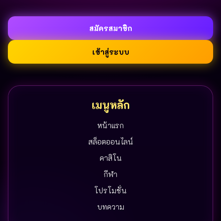
สมัครสมาชิก
เข้าสู่ระบบ
เมนูหลัก
หน้าแรก
สล็อตออนไลน์
คาสิโน
กีฬา
โปรโมชั่น
บทความ