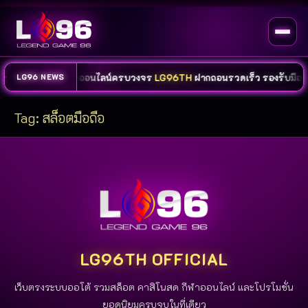
์ คาสิโน และกีฬาออนไลน์ครบวงจร
LG96TH
ฝากถอนรวดเร็ว รองรับมือถือท
LG96 NEWS
Tag:
สล็อตมือถือ
LG96TH OFFICIAL
เว็บตรงระบบออโต้ รวมสล็อต คาสิโนสด กีฬาออนไลน์ และโปรโมชั่น
ยอดนิยมครบจบในที่เดียว