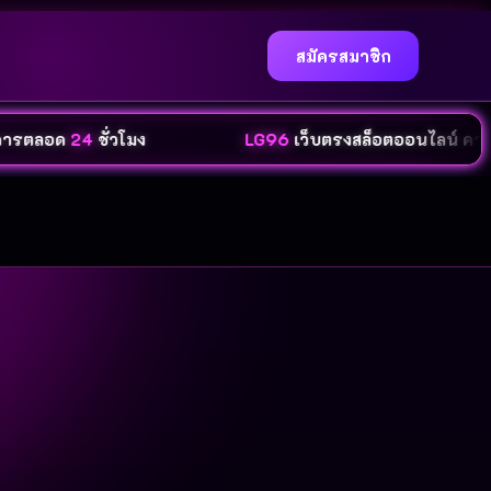
สมัครสมาชิก
รตลอด
24
ชั่วโมง
LG96
เว็บตรงสล็อตออนไลน์ คาสิโ