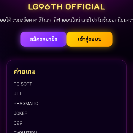
LG96TH OFFICIAL
ออโต้ รวมสล็อต คาสิโนสด กีฬาออนไลน์ และโปรโมชั่นยอดนิยมครบ
สมัครสมาชิก
เข้าสู่ระบบ
ค่ายเกม
PG SOFT
JILI
PRAGMATIC
JOKER
CQ9
EVOLUTION