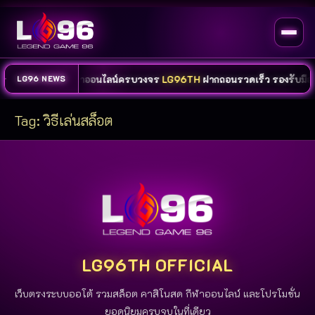
น์ คาสิโน และกีฬาออนไลน์ครบวงจร
LG96TH
ฝากถอนรวดเร็ว รองรับมือถือ
LG96 NEWS
Tag:
วิธีเล่นสล็อต
LG96TH OFFICIAL
เว็บตรงระบบออโต้ รวมสล็อต คาสิโนสด กีฬาออนไลน์ และโปรโมชั่น
ยอดนิยมครบจบในที่เดียว