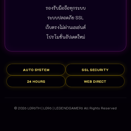
รองรับมือถือทุกระบบ
ระบบปลอดภัย SSL
เว็บตรงไม่ผ่านเอเย่นต์
โปรโมชั่นอัปเดตใหม่
AUTO SYSTEM
SSL SECURITY
24 HOURS
WEB DIRECT
© 2026 LG96TH | LG96 | LEGENDGAME96 All Rights Reserved