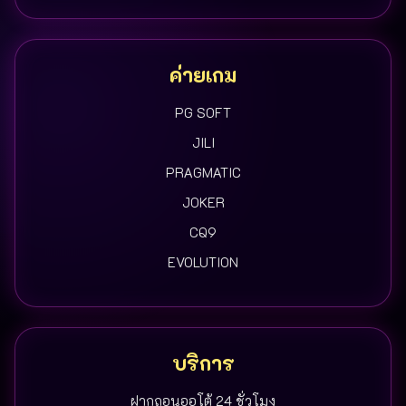
ค่ายเกม
PG SOFT
JILI
PRAGMATIC
JOKER
CQ9
EVOLUTION
บริการ
ฝากถอนออโต้ 24 ชั่วโมง