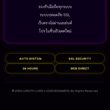
รองรับมือถือทุกระบบ
ระบบปลอดภัย SSL
เว็บตรงไม่ผ่านเอเย่นต์
โปรโมชั่นอัปเดตใหม่
AUTO SYSTEM
SSL SECURITY
24 HOURS
WEB DIRECT
© 2026 LG96TH | LG96 | LEGENDGAME96 All Rights Reserved