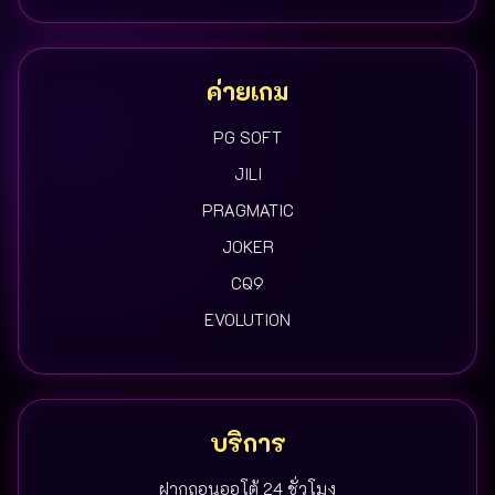
ค่ายเกม
PG SOFT
JILI
PRAGMATIC
JOKER
CQ9
EVOLUTION
บริการ
ฝากถอนออโต้ 24 ชั่วโมง