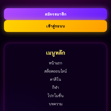
สมัครสมาชิก
เข้าสู่ระบบ
เมนูหลัก
หน้าแรก
สล็อตออนไลน์
คาสิโน
กีฬา
โปรโมชั่น
บทความ