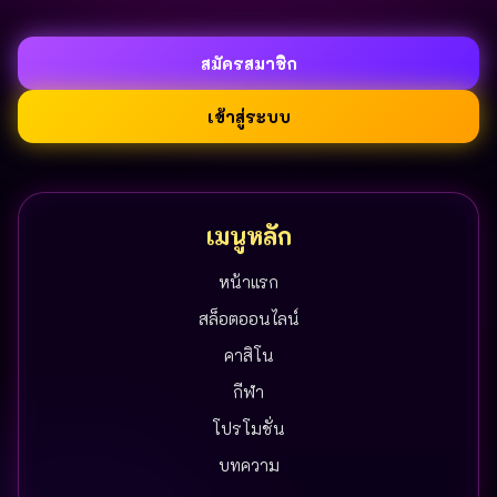
สมัครสมาชิก
เข้าสู่ระบบ
เมนูหลัก
หน้าแรก
สล็อตออนไลน์
คาสิโน
กีฬา
โปรโมชั่น
บทความ