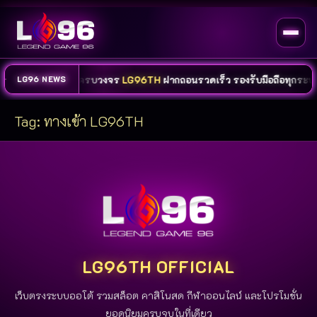
น และกีฬาออนไลน์ครบวงจร
LG96TH
ฝากถอนรวดเร็ว รองรับมือถือทุกระบบ
L
LG96 NEWS
Tag:
ทางเข้า LG96TH
LG96TH OFFICIAL
เว็บตรงระบบออโต้ รวมสล็อต คาสิโนสด กีฬาออนไลน์ และโปรโมชั่น
ยอดนิยมครบจบในที่เดียว