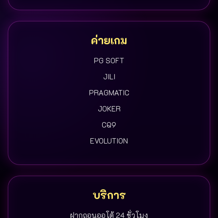
ค่ายเกม
PG SOFT
JILI
PRAGMATIC
JOKER
CQ9
EVOLUTION
บริการ
ฝากถอนออโต้ 24 ชั่วโมง