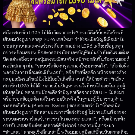
สมัครสมาชิก LG96 ไม่ได้ เกิดจากอะไร? รวมวิธีแก้บั๊กหลังบ้านที่
เส้นผมบังภูเขา ล่าสุด 2026 เคยไหม? กำลังจะเปิดบัญชีเพื่อเข้าไป
ร่วมสนุกบนแพลตฟอร์มระดับสากลอย่าง LG96 เตรียมข้อมูลทุก
อย่างพร้อมสรรพ ชื่อสะกดตรงบัตร เลขบัญชีแม่นยำ เน็ตก็แรงเต็มส
ปีด แต่พอถึงเวลากดปุ่มลงทะเบียนจริง หน้าจอกลับขึ้นข้อความเออร์
เรอร์แปลกๆ เช่น “ระบบขัดข้องกรุณาลองใหม่ภายหลัง”, “เกิดข้อผิด
พลาดในการเชื่อมต่อเซิร์ฟเวอร์”, หรือร้ายที่สุดคือ หน้าจอขาวค้าง
กดปุ่มสมัครแล้วแน่นิ่งไม่มีอะไรเกิดขึ้น จนทำให้ป้ายคำว่า “สมัคร
สมาชิก LG96 ไม่ได้“ กลายเป็นปัญหากวนใจที่พบได้บ่อยในกลุ่มผู้
เล่นยุคใหม่ หลายคนมักจะคิดว่าปัญหาเกิดจากรหัส OTP ไม่ส่งมา
หรือกรอกข้อมูลผิด แต่ในความเป็นจริง ในฐานะผู้เชี่ยวชาญด้าน
ระบบหลังบ้าน (Backend System) ขอบอกเลยว่า มี “บั๊กเทคนิค
เส้นผมบังภูเขา” อีกหลายประการที่แฝงตัวอยู่ ไม่ว่าจะเป็นเรื่องของ
ระบบแคชเบราว์เซอร์, การชนกันของหมายเลข IP, หรือแม้กระทั่ง
การอัปเดตสคริปต์ของคลาวด์เซิร์ฟเวอร์ บทความนี้เราจะมา
“ชำแหละ” สาเหตุเชิงลึกเหล่านี้ พร้อมมอบคู่มือแก้บั๊กฉบับสากลที่จะ