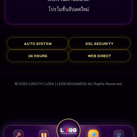
โปรโมชั่นอัปเดตใหม่
AUTO SYSTEM
SSL SECURITY
24 HOURS
WEB DIRECT
© 2026 LG96TH | LG96 | LEGENDGAME96 All Rights Reserved