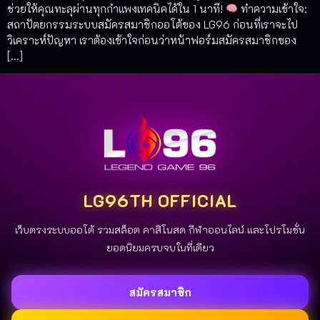
ช่วยให้คุณทะลุผ่านทุกกำแพงเทคนิคได้ใน 1 นาที!
ทำความเข้าใจ:
สถาปัตยกรรมระบบสมัครสมาชิกออโต้ของ LG96 ก่อนที่เราจะไป
วิเคราะห์ปัญหา เราต้องเข้าใจก่อนว่าหน้าฟอร์มสมัครสมาชิกของ
[…]
LG96TH OFFICIAL
เว็บตรงระบบออโต้ รวมสล็อต คาสิโนสด กีฬาออนไลน์ และโปรโมชั่น
ยอดนิยมครบจบในที่เดียว
สมัครสมาชิก