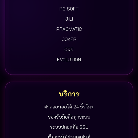
PG SOFT
JILI
PRAGMATIC
JOKER
CQ9
EVOLUTION
บริการ
ฝากถอนออโต้ 24 ชั่วโมง
รองรับมือถือทุกระบบ
ระบบปลอดภัย SSL
เว็บตรงไม่ผ่านเอเย่นต์