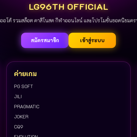
LG96TH OFFICIAL
ออโต้ รวมสล็อต คาสิโนสด กีฬาออนไลน์ และโปรโมชั่นยอดนิยมครบ
สมัครสมาชิก
เข้าสู่ระบบ
ค่ายเกม
PG SOFT
JILI
PRAGMATIC
JOKER
CQ9
EVOLUTION