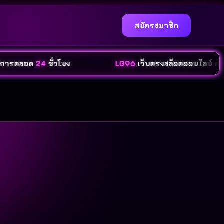
สมัครสมาชิก
รตลอด
24
ชั่วโมง
LG96
เว็บตรงสล็อตออนไลน์ คาสิ