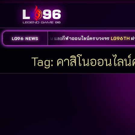
งสล็อตออนไลน์ คาสิโน และกีฬาออนไลน์ครบวงจร
LG96TH
ฝากถอ
LG96 NEWS
Tag:
คาสิโนออนไลน