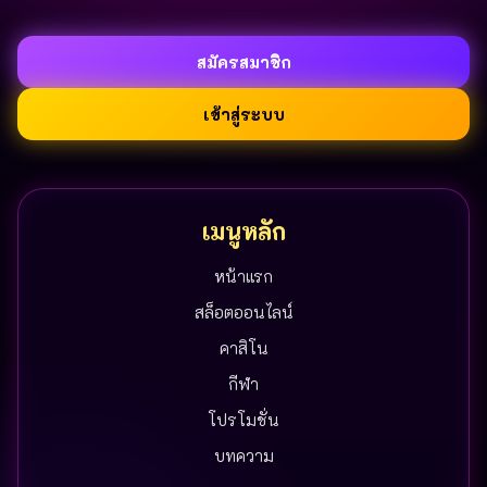
สมัครสมาชิก
เข้าสู่ระบบ
เมนูหลัก
หน้าแรก
สล็อตออนไลน์
คาสิโน
กีฬา
โปรโมชั่น
บทความ