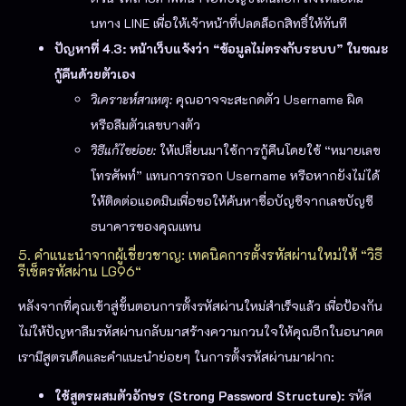
นทาง LINE เพื่อให้เจ้าหน้าที่ปลดล็อกสิทธิ์ให้ทันที
ปัญหาที่ 4.3: หน้าเว็บแจ้งว่า “ข้อมูลไม่ตรงกับระบบ” ในขณะ
กู้คืนด้วยตัวเอง
วิเคราะห์สาเหตุ:
คุณอาจจะสะกดตัว Username ผิด
หรือลืมตัวเลขบางตัว
วิธีแก้ไขย่อย:
ให้เปลี่ยนมาใช้การกู้คืนโดยใช้ “หมายเลข
โทรศัพท์” แทนการกรอก Username หรือหากยังไม่ได้
ให้ติดต่อแอดมินเพื่อขอให้ค้นหาชื่อบัญชีจากเลขบัญชี
ธนาคารของคุณแทน
5. คำแนะนำจากผู้เชี่ยวชาญ: เทคนิคการตั้งรหัสผ่านใหม่ให้ “
วิธี
รีเซ็ตรหัสผ่าน LG96
“
หลังจากที่คุณเข้าสู่ขั้นตอนการตั้งรหัสผ่านใหม่สำเร็จแล้ว เพื่อป้องกัน
ไม่ให้ปัญหาลืมรหัสผ่านกลับมาสร้างความกวนใจให้คุณอีกในอนาคต
เรามีสูตรเด็ดและคำแนะนำย่อยๆ ในการตั้งรหัสผ่านมาฝาก:
ใช้สูตรผสมตัวอักษร (Strong Password Structure):
รหัส