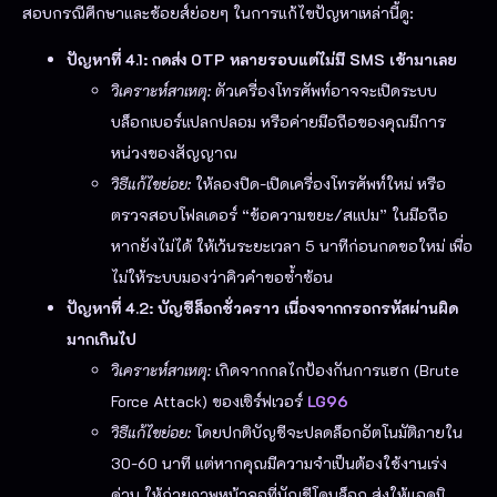
สอบกรณีศึกษาและช้อยส์ย่อยๆ ในการแก้ไขปัญหาเหล่านี้ดู:
ปัญหาที่ 4.1: กดส่ง OTP หลายรอบแต่ไม่มี SMS เข้ามาเลย
วิเคราะห์สาเหตุ:
ตัวเครื่องโทรศัพท์อาจจะเปิดระบบ
บล็อกเบอร์แปลกปลอม หรือค่ายมือถือของคุณมีการ
หน่วงของสัญญาณ
วิธีแก้ไขย่อย:
ให้ลองปิด-เปิดเครื่องโทรศัพท์ใหม่ หรือ
ตรวจสอบโฟลเดอร์ “ข้อความขยะ/สแปม” ในมือถือ
หากยังไม่ได้ ให้เว้นระยะเวลา 5 นาทีก่อนกดขอใหม่ เพื่อ
ไม่ให้ระบบมองว่าคิวคำขอซ้ำซ้อน
ปัญหาที่ 4.2: บัญชีล็อกชั่วคราว เนื่องจากกรอกรหัสผ่านผิด
มากเกินไป
วิเคราะห์สาเหตุ:
เกิดจากกลไกป้องกันการแฮก (Brute
Force Attack) ของเซิร์ฟเวอร์
LG96
วิธีแก้ไขย่อย:
โดยปกติบัญชีจะปลดล็อกอัตโนมัติภายใน
30-60 นาที แต่หากคุณมีความจำเป็นต้องใช้งานเร่ง
ด่วน ให้ถ่ายภาพหน้าจอที่บัญชีโดนล็อก ส่งให้แอดมิ