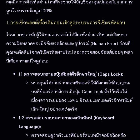
เทคนิคการตั้งรหัสผ่านใหม่ที่จะช่วยให้บัญชีของคุณปลอดภัยจากการ
ถูกโจรกรรมข้อมูล 100%
1. การเช็กพอยต์เบื้องต้นก่อนเข้าสู่กระบวนการรีเซ็ตรหัสผ่าน
ในหลายๆ กรณี ผู้ใช้งานอาจจะไม่ได้ลืมรหัสผ่านจริงๆ แต่เกิดจาก
ความผิดพลาดของปัจจัยแวดล้อมและอุปกรณ์ (Human Error) ก่อนที่
คุณจะตัดสินใจกดรีเซ็ตรหัสผ่านใหม่ ลองตรวจสอบช้อยส์ย่อยๆ เหล่า
นี้เพื่อความแน่ใจดูก่อน:
1.1 ตรวจสอบสถานะปุ่มพิมพ์ตัวอักษรใหญ่ (Caps Lock):
หากคุณใช้งานผ่านคอมพิวเตอร์ ให้สังเกตไฟสัญญาณ
บนคีย์บอร์ดว่ามีการเปิดปุ่ม Caps Lock ทิ้งไว้หรือไม่
เนื่องจากระบบของ LG96 มีระบบแยกแยะตัวอักษรพิมพ์
เล็ก-ใหญ่ อย่างเคร่งครัด
1.2 ตรวจสอบระบบภาษาของแป้นพิมพ์ (Keyboard
Language):
ตรวจสอบดูว่าตัวแปรคีย์บอร์ดบนหน้าจอมือถือหรือ