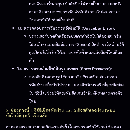
คอมพิวเตอร์ของคุณ กำลังเปิดใช้งานเป็นภาษาไทยหรือ
ภาษาอังกฤษ เพราะการพิมพ์รหัสอังกฤษในโหมดภาษา
ไทยจะทำให้รหัสเพี้ยนทันที
1.3 ตรวจสอบการเว้นวรรคอัตโนมัติ (Spacebar Error):
บราวเซอร์บางตัวหรือระบบเดาคำอัตโนมัติของสมาร์ท
โฟน มักจะแอบเติมช่องว่าง (Space) ปิดท้ายรหัสผ่านให้
คุณโดยไม่ตั้งใจ ให้ลองลบรหัสทั้งหมดแล้วพิมพ์ใหม่ทีละ
ตัว
1.4 ตรวจทานผ่านฟังก์ชันรูปดวงตา (Show Password):
กดคลิกที่ไอคอนรูป “ดวงตา” บริเวณท้ายช่องกรอก
รหัสผ่าน เพื่อเปิดให้ระบบแสดงตัวอักษรจริงที่คุณพิมพ์ลง
ไป วิธีนี้จะช่วยให้คุณเห็นชัดเจนว่าพิมพ์ผิดพลาดตรงตัว
ไหน
2. ช่องทางที่ 1:
วิธีรีเซ็ตรหัสผ่าน LG96
ด้วยตัวเองผ่านระบบ
อัตโนมัติ (หน้าเว็บหลัก)
หากลองตรวจสอบตามข้อแรกแล้วยังไม่สามารถเข้าใช้งานได้ แสดง