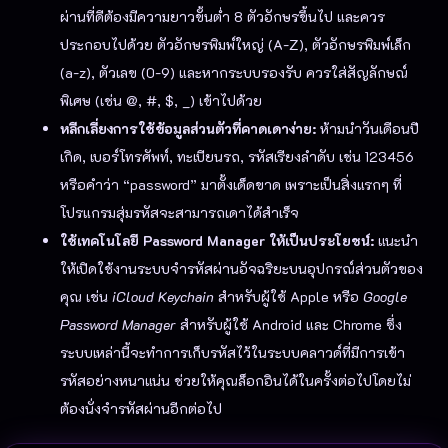
ผ่านที่ดีต้องมีความยาวขั้นต่ำ 8 ตัวอักษรขึ้นไป และควร
ประกอบไปด้วย ตัวอักษรพิมพ์ใหญ่ (A-Z), ตัวอักษรพิมพ์เล็ก
(a-z), ตัวเลข (0-9) และหากระบบรองรับ ควรใส่สัญลักษณ์
พิเศษ (เช่น @, #, $, _) เข้าไปด้วย
หลีกเลี่ยงการใช้ข้อมูลส่วนตัวที่คาดเดาง่าย:
ห้ามนำวันเดือนปี
เกิด, เบอร์โทรศัพท์, ทะเบียนรถ, รหัสเรียงลำดับ เช่น 123456
หรือคำว่า “password” มาตั้งเด็ดขาด เพราะเป็นสิ่งแรกๆ ที่
โปรแกรมสุ่มรหัสจะสามารถเดาได้สำเร็จ
ใช้เทคโนโลยี Password Manager ให้เป็นประโยชน์:
แนะนำ
ให้เปิดใช้งานระบบจำรหัสผ่านอัจฉริยะบนอุปกรณ์ส่วนตัวของ
คุณ เช่น
iCloud Keychain
สำหรับผู้ใช้ Apple หรือ
Google
Password Manager
สำหรับผู้ใช้ Android และ Chrome ซึ่ง
ระบบเหล่านี้จะทำการเก็บรหัสไว้ในระบบคลาวด์ที่มีการเข้า
รหัสอย่างหนาแน่น ช่วยให้คุณล็อกอินได้ในครั้งต่อไปโดยไม่
ต้องนั่งจำรหัสผ่านอีกต่อไป