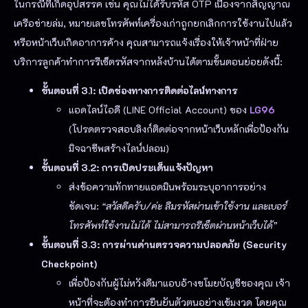
ในกรณีที่เกิดอุปสรรค เช่น คุณไม่ได้รับรหัส OTP เนื่องจากสัญญาณ
เครือข่ายล่ม, หมายเลขโทรศัพท์เครื่องเก่าถูกยกเลิกการใช้งานไปแล้ว
หรือหน้าเว็บเกิดอาการค้าง คุณสามารถแจ้งเรื่องให้เจ้าหน้าที่ฝ่าย
บริการลูกค้าทำการรีเซ็ตรหัสจากหลังบ้านได้ตามขั้นตอนย่อยดังนี้:
ขั้นตอนที่ 3.1: เปิดช่องทางการติดต่อไลน์ทางการ
แอดไลน์ไอดี (LINE Official Account) ของ
LG96
(โปรดตรวจสอบลิงก์ติดต่อจากหน้าเว็บหลักเพื่อป้องกัน
มิจฉาชีพสร้างไลน์ปลอม)
ขั้นตอนที่ 3.2: การเปิดประเด็นแจ้งปัญหา
ส่งข้อความทักทายแอดมินพร้อมระบุอาการอย่าง
ชัดเจน:
“สวัสดีครับ/ค่ะ ลืมรหัสผ่านเข้าใช้งาน และเบอร์
โทรศัพท์ใช้งานไม่ได้ ไม่สามารถรีเซ็ตผ่านหน้าเว็บได้”
ขั้นตอนที่ 3.3: การผ่านด่านตรวจความปลอดภัย (Security
Checkpoint)
เพื่อป้องกันผู้ไม่หวังดีมาแอบอ้างขโมยบัญชีของคุณ เจ้า
หน้าที่จะต้องทำการยืนยันตัวตนอย่างเข้มงวด โดยคุณ