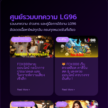
ศูนย์รวมบทความ LG96
รวมบทความ ข่าวสาร และคู่มือการใช้งาน LG96
อัปเดตเนื้อหาใหม่ทุกวัน ครบทุกหมวดในที่เดียว
SLOT ONLINE
คาสิโน
FOX888หวย
FOX888 เว็บ
ออนไลน์ กลไกการ
ตรงสล็อต คาสิโน
ประมวลผล และ
สด & แทงหวย
วิเคราะห์ความเสี่ยง
ออนไลน์ ครบวงจร
เชิงลึก
อันดับ 1
Read More »
Read More »
CASINO ONLINE
LG96