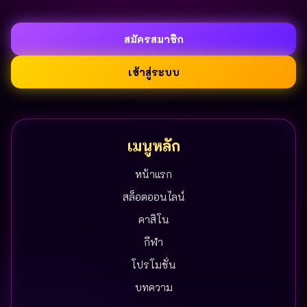
สมัครสมาชิก
เข้าสู่ระบบ
เมนูหลัก
หน้าแรก
สล็อตออนไลน์
คาสิโน
กีฬา
โปรโมชั่น
บทความ