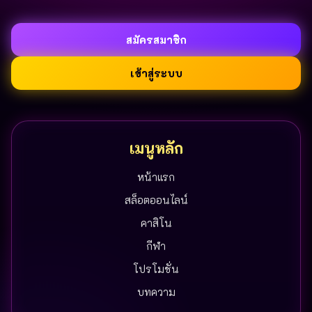
สมัครสมาชิก
เข้าสู่ระบบ
เมนูหลัก
หน้าแรก
สล็อตออนไลน์
คาสิโน
กีฬา
โปรโมชั่น
บทความ