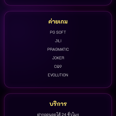
ค่ายเกม
PG SOFT
JILI
PRAGMATIC
JOKER
CQ9
EVOLUTION
บริการ
ฝากถอนออโต้ 24 ชั่วโมง