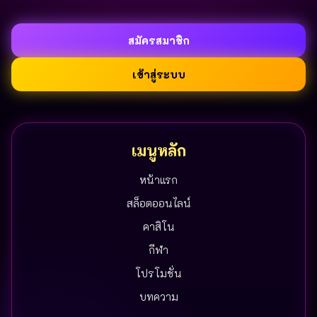
สมัครสมาชิก
เข้าสู่ระบบ
เมนูหลัก
หน้าแรก
สล็อตออนไลน์
คาสิโน
กีฬา
โปรโมชั่น
บทความ