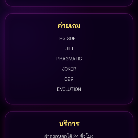
ค่ายเกม
PG SOFT
JILI
PRAGMATIC
JOKER
CQ9
EVOLUTION
บริการ
ฝากถอนออโต้ 24 ชั่วโมง