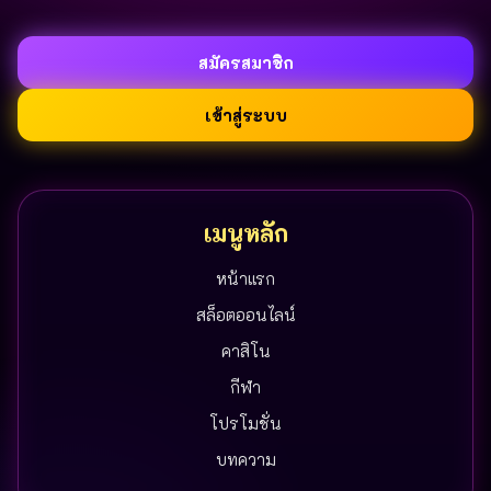
สมัครสมาชิก
เข้าสู่ระบบ
เมนูหลัก
หน้าแรก
สล็อตออนไลน์
คาสิโน
กีฬา
โปรโมชั่น
บทความ