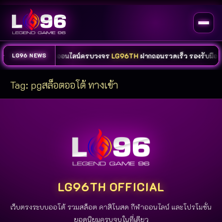
์ คาสิโน และกีฬาออนไลน์ครบวงจร
LG96TH
ฝากถอนรวดเร็ว รองรับมือถือท
LG96 NEWS
Tag:
pgสล็อตออโต้ ทางเข้า
LG96TH OFFICIAL
เว็บตรงระบบออโต้ รวมสล็อต คาสิโนสด กีฬาออนไลน์ และโปรโมชั่น
ยอดนิยมครบจบในที่เดียว