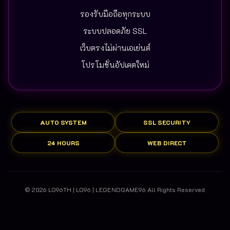
รองรับมือถือทุกระบบ
ระบบปลอดภัย SSL
เว็บตรงไม่ผ่านเอเย่นต์
โปรโมชั่นอัปเดตใหม่
AUTO SYSTEM
SSL SECURITY
24 HOURS
WEB DIRECT
© 2026 LG96TH | LG96 | LEGENDGAME96 All Rights Reserved