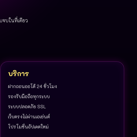
จบในที่เดียว
บริการ
ฝากถอนออโต้ 24 ชั่วโมง
รองรับมือถือทุกระบบ
ระบบปลอดภัย SSL
เว็บตรงไม่ผ่านเอเย่นต์
โปรโมชั่นอัปเดตใหม่