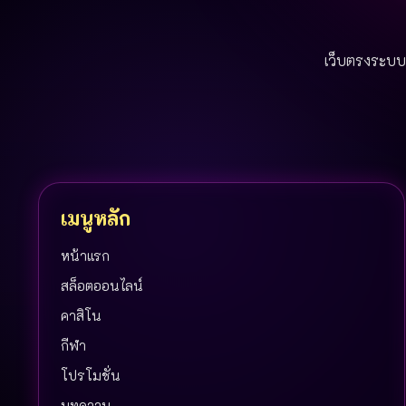
เว็บตรงระบบ
เมนูหลัก
หน้าแรก
สล็อตออนไลน์
คาสิโน
กีฬา
โปรโมชั่น
บทความ