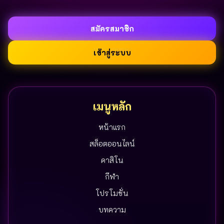
สมัครสมาชิก
เข้าสู่ระบบ
เมนูหลัก
หน้าแรก
สล็อตออนไลน์
คาสิโน
กีฬา
โปรโมชั่น
บทความ