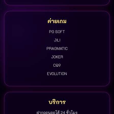
ค่ายเกม
PG SOFT
JILI
PRAGMATIC
JOKER
CQ9
EVOLUTION
บริการ
ฝากถอนออโต้ 24 ชั่วโมง