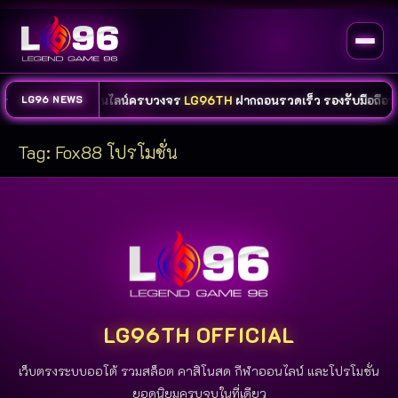
คาสิโน และกีฬาออนไลน์ครบวงจร
LG96TH
ฝากถอนรวดเร็ว รองรับมือถือทุก
LG96 NEWS
Tag:
Fox88 โปรโมชั่น
LG96TH OFFICIAL
เว็บตรงระบบออโต้ รวมสล็อต คาสิโนสด กีฬาออนไลน์ และโปรโมชั่น
ยอดนิยมครบจบในที่เดียว