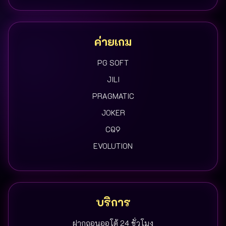
ค่ายเกม
PG SOFT
JILI
PRAGMATIC
JOKER
CQ9
EVOLUTION
บริการ
ฝากถอนออโต้ 24 ชั่วโมง