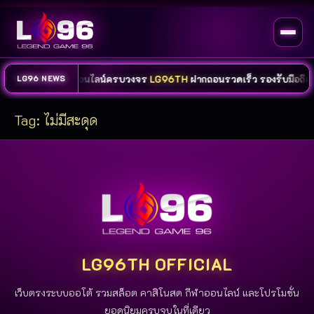
คาสิโน และกีฬาออนไลน์ครบวงจร
LG96TH
ฝากถอนรวดเร็ว รองรับมือถือทุ
LG96 NEWS
Tag:
ไม่มีสะดุด
LG96TH OFFICIAL
เว็บตรงระบบออโต้ รวมสล็อต คาสิโนสด กีฬาออนไลน์ และโปรโมชั่น
ยอดนิยมครบจบในที่เดียว