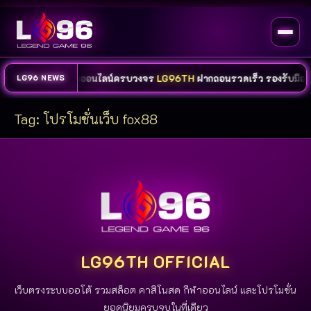
์ คาสิโน และกีฬาออนไลน์ครบวงจร
LG96TH
ฝากถอนรวดเร็ว รองรับมือถือ
LG96 NEWS
Tag:
โปรโมชั่นเว็บ fox88
LG96TH OFFICIAL
เว็บตรงระบบออโต้ รวมสล็อต คาสิโนสด กีฬาออนไลน์ และโปรโมชั่น
ยอดนิยมครบจบในที่เดียว