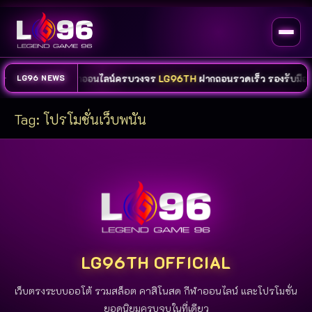
์ คาสิโน และกีฬาออนไลน์ครบวงจร
LG96TH
ฝากถอนรวดเร็ว รองรับมือถือ
LG96 NEWS
Tag:
โปรโมชั่นเว็บพนัน
LG96TH OFFICIAL
เว็บตรงระบบออโต้ รวมสล็อต คาสิโนสด กีฬาออนไลน์ และโปรโมชั่น
ยอดนิยมครบจบในที่เดียว