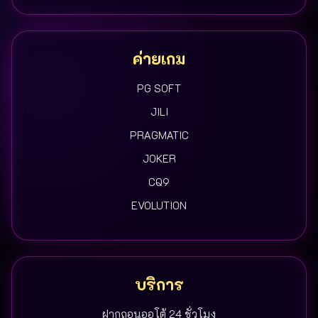
ค่ายเกม
PG SOFT
JILI
PRAGMATIC
JOKER
CQ9
EVOLUTION
บริการ
ฝากถอนออโต้ 24 ชั่วโมง