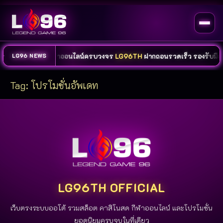
น์ คาสิโน และกีฬาออนไลน์ครบวงจร
LG96TH
ฝากถอนรวดเร็ว รองรับมือถือ
LG96 NEWS
Tag:
โปรโมชั่นอัพเดท
LG96TH OFFICIAL
เว็บตรงระบบออโต้ รวมสล็อต คาสิโนสด กีฬาออนไลน์ และโปรโมชั่น
ยอดนิยมครบจบในที่เดียว