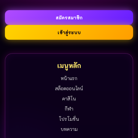
สมัครสมาชิก
เข้าสู่ระบบ
เมนูหลัก
หน้าแรก
สล็อตออนไลน์
คาสิโน
กีฬา
โปรโมชั่น
บทความ