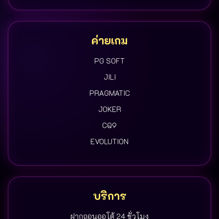
ค่ายเกม
PG SOFT
JILI
PRAGMATIC
JOKER
CQ9
EVOLUTION
บริการ
ฝากถอนออโต้ 24 ชั่วโมง