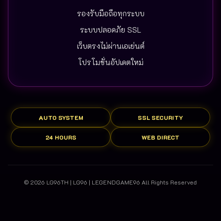
รองรับมือถือทุกระบบ
ระบบปลอดภัย SSL
เว็บตรงไม่ผ่านเอเย่นต์
โปรโมชั่นอัปเดตใหม่
AUTO SYSTEM
SSL SECURITY
24 HOURS
WEB DIRECT
© 2026 LG96TH | LG96 | LEGENDGAME96 All Rights Reserved