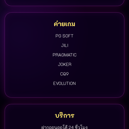
ค่ายเกม
PG SOFT
JILI
PRAGMATIC
JOKER
CQ9
EVOLUTION
บริการ
ฝากถอนออโต้ 24 ชั่วโมง