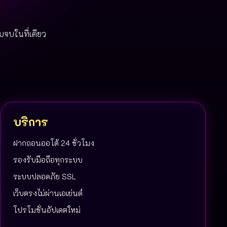
จบในที่เดียว
บริการ
ฝากถอนออโต้ 24 ชั่วโมง
รองรับมือถือทุกระบบ
ระบบปลอดภัย SSL
เว็บตรงไม่ผ่านเอเย่นต์
โปรโมชั่นอัปเดตใหม่