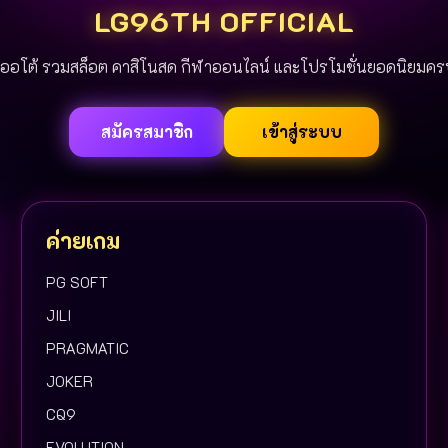
LG96TH OFFICIAL
ออโต้ รวมสล็อต คาสิโนสด กีฬาออนไลน์ และโปรโมชั่นยอดนิยมครบ
สมัครสมาชิก
เข้าสู่ระบบ
ค่ายเกม
PG SOFT
JILI
PRAGMATIC
JOKER
CQ9
EVOLUTION